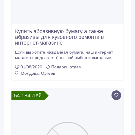
Купить абразивную бумагу а также
абразивы для кузовного ремонта в
интернет-магазине
Если вы хотите наждачная бумага, наш интернет
магазин предлагает большой выбор и выгодные
цены. Обратите внимание на дополнительные
01/08/2026
Подарю, отдам
товары: полировальные пасты, подложки и
Молдова, Оргеев
сопутствующие материалы..
54 184 Лей