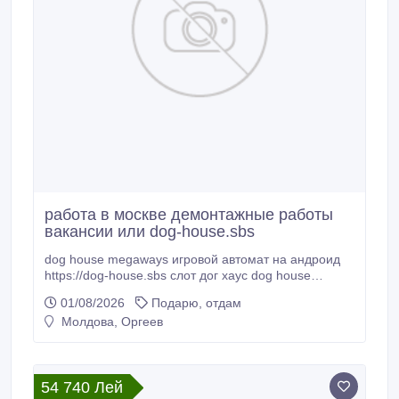
работа в москве демонтажные работы
вакансии или dog-house.sbs
dog house megaways игровой автомат на андроид
https://dog-house.sbs слот дог хаус dog house
megaways разработчик https://dog-house.sbs dog
01/08/2026
Подарю, отдам
house slot догхаусслот онлайн https://dog-house.
Молдова, Оргеев
54 740 Лей