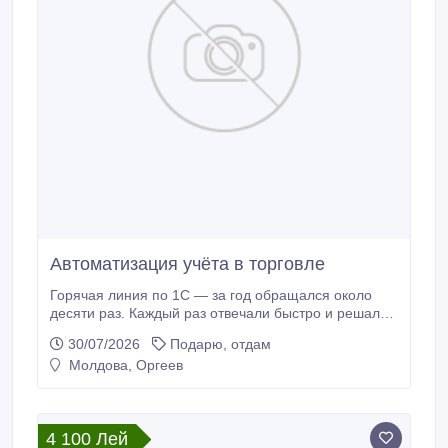
Автоматизация учёта в торговле
Горячая линия по 1С — за год обращался около
десяти раз. Каждый раз отвечали быстро и решали
вопрос. Ни разу не пришлось ждать ответа больше
30/07/2026
Подарю, отдам
15 минут в рабочее время. настройка 1С.
Молдова, Оргеев
4 100 Лей