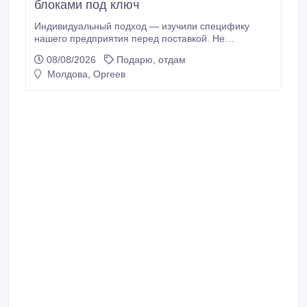
блоками под ключ
Индивидуальный подход — изучили специфику
нашего предприятия перед поставкой. Не
стандартное решение из каталога, а техника
08/08/2026
Подарю, отдам
адаптированная под наши условия эксплуатации.
Молдова, Оргеев
лизинг спецтехники от 4 процентов.