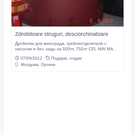
Zdrobitoare struguri, desciorchinatoare
Дробилки для винограда, гребнеотделители с
насосом и без, кады на 500лт, 750лт CEL MAI MARE
ASORTIMENT!!! CELE MAI BUNE PRETURI !!!!
07/09/2012
Подарю, отдам
PENRU DISTRIBUITORI PRETURI ANGRO!!!!
Молдова, Оргеев
Zrobitoare de struguri simple si din Inox,
desciorchinatoare vopsite si din Inox cu pompa si fara,
14 modele diferite!!! Cazi.