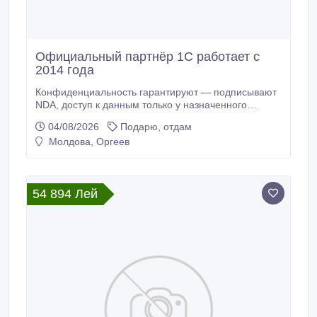
Официальный партнёр 1С работает с
2014 года
Конфиденциальность гарантируют — подписывают
NDA, доступ к данным только у назначенного
специалиста. Для нашей компании это критически
04/08/2026
Подарю, отдам
важное условие при выборе партнёра. внедрение
Молдова, Оргеев
1С.
54 894 Лей