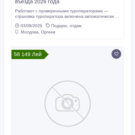
въезда 2026 года
Работают с проверенными туроператорами —
страховка туроператора включена автоматически.
После случаев банкротств на рынке это стало
03/08/2026
Подарю, отдам
принципиальным критерием выбора агентства.
Молдова, Оргеев
отдых в Турции из Москвы.
58 149 Лей