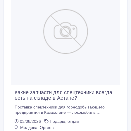
Какие запчасти для спецтехники всегда
есть на складе в Астане?
Поставка спецтехники для горнодобывающего
предприятия в Казахстане — локомобиль,
путеремонтный комплекс, вся сопутствующая
03/08/2026
Подарю, отдам
документация. Теперь по каждой единице видим
Молдова, Оргеев
реальную картину затрат. лизинг тракторов