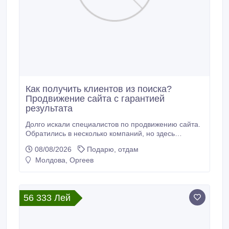
Как получить клиентов из поиска?
Продвижение сайта с гарантией
результата
Долго искали специалистов по продвижению сайта.
Обратились в несколько компаний, но здесь
получили понятную стратегию и реальные
08/08/2026
Подарю, отдам
результаты. Работа выполнена качественно,
Молдова, Оргеев
позиции сайта начали расти. настройка Яндекс
Директ.
56 333 Лей