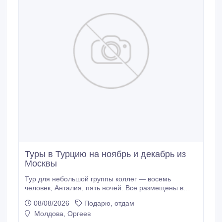
Туры в Турцию на ноябрь и декабрь из
Москвы
Тур для небольшой группы коллег — восемь
человек, Анталия, пять ночей. Все размещены в
одном крыле отеля, совместные экскурсии
08/08/2026
Подарю, отдам
согласованы заранее. Отдохнули дружно. экскурсии
Молдова, Оргеев
в Турции 2026.