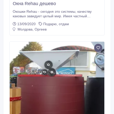
Окна Rehau дешево
Окошки Rehau - сегодня это системы, качеству
каковых завидует целый мир. Имея частный
институт полимеров данный гигант создал лучшую
13/09/2020
Подарю, отдам
рецептуру пвх, какую использует не только в
Молдова, Оргеев
оконной промышленности, а и в авиационной и
врачебной промышленности. Поинтересоваться
лучше про такие окна пвх и где их купить сегодня по
цене изготовителя, возможно на страничке сайтеца
предприятия Комфорт: dveriokna.