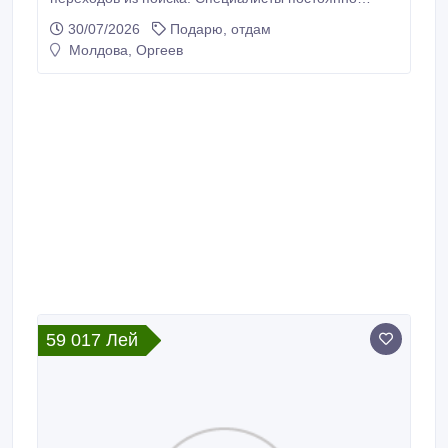
контролируют развитие проекта и предлагают
30/07/2026
Подарю, отдам
улучшения. SEO компания.
Молдова, Оргеев
59 017 Лей